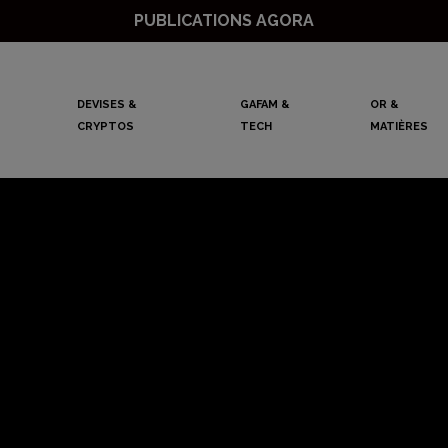
PUBLICATIONS AGORA
DEVISES &
GAFAM &
OR &
CRYPTOS
TECH
MATIÈRES
tion des prix et 
gne, mais cela p
pas durer