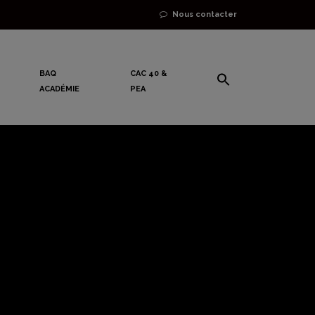
Nous contacter
BAQ
CAC 40 &
ACADÉMIE
PEA
du chômage
ourrait ne