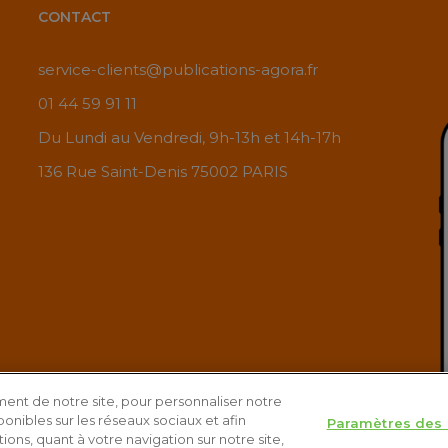
CONTACT
service-clients@publications-agora.fr
01 44 59 91 11
Du Lundi au Vendredi, 9h-13h et 14h-17h
136 Rue Saint-Denis 75002 PARIS
ent de notre site, pour personnaliser notre
onibles sur les réseaux sociaux et afin
Paramètres des 
aleurs pour doubler votre PEA
Télécharg
ons, quant à votre navigation sur notre site,