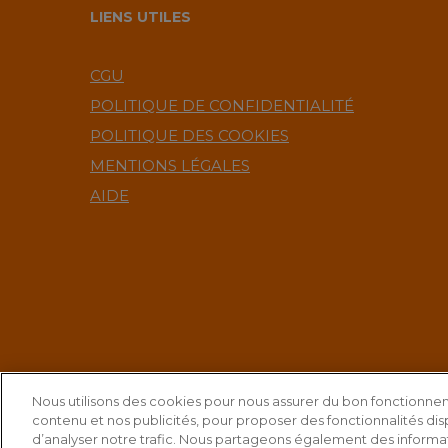
LIENS UTILES
CGU
POLITIQUE DE CONFIDENTIALITÉ
POLITIQUE DES COOKIES
MENTIONS LÉGALES
AIDE
Nous utilisons des cookies pour nous assurer du bon fonctionnem
contenu et nos publicités, pour proposer des fonctionnalités disp
© 2025 Agora Bourse
5 V
d’analyser notre trafic. Nous partageons également des informati