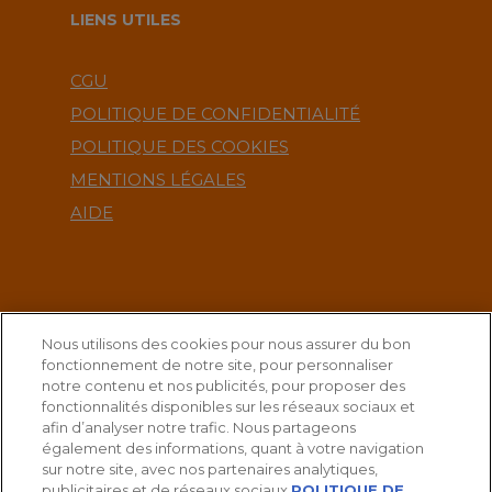
LIENS UTILES
CGU
POLITIQUE DE CONFIDENTIALITÉ
POLITIQUE DES COOKIES
MENTIONS LÉGALES
AIDE
CONTACT
Nous utilisons des cookies pour nous assurer du bon
fonctionnement de notre site, pour personnaliser
service-clients@publications-agora.fr
notre contenu et nos publicités, pour proposer des
fonctionnalités disponibles sur les réseaux sociaux et
01 44 59 91 11
afin d’analyser notre trafic. Nous partageons
également des informations, quant à votre navigation
Du Lundi au Vendredi, 9h-13h et 14h-17h
sur notre site, avec nos partenaires analytiques,
publicitaires et de réseaux sociaux.
POLITIQUE DE