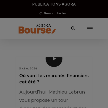
Skip
PUBLICATIONS AGORA
to
Nous contacter
main
Menu
content
indices européens
5 juillet 2024
Où vont les marchés financiers
cet été ?
Aujourd’hui, Mathieu Lebrun
vous propose un tour