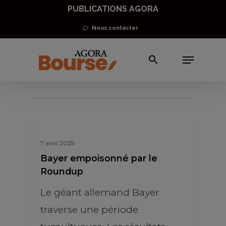
Skip
PUBLICATIONS AGORA
to
Nous contacter
main
Menu
content
Roundup
7 avril 2025
Bayer empoisonné par le
Roundup
Le géant allemand Bayer
traverse une période