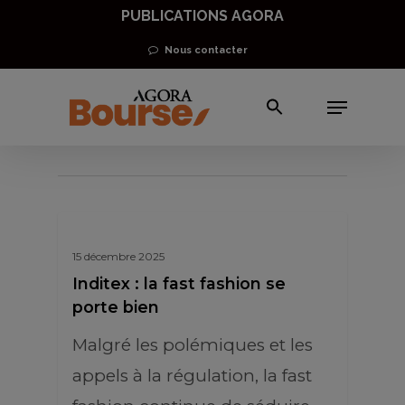
Skip
PUBLICATIONS AGORA
to
Nous contacter
main
Menu
content
SHEIN
15 décembre 2025
Inditex : la fast fashion se
porte bien
Malgré les polémiques et les
appels à la régulation, la fast