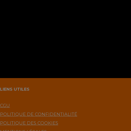
Sauvegarder mes infos sur le navigateur pour
le prochain commentaire ?.
LIENS UTILES
CGU
POLITIQUE DE CONFIDENTIALITÉ
POLITIQUE DES COOKIES