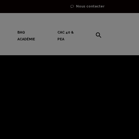
Nous contacter
BAQ
CAC 40 &
ACADÉMIE
PEA
ouvé et
vant la fin
»