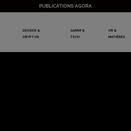
PUBLICATIONS AGORA
DEVISES &
GAFAM &
OR &
CRYPTOS
TECH
MATIÈRES
cin de Pfizer appr
ar la FDA 18 mois a
de la « phase III 