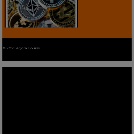
© 2025 Agora Bourse
twitter
facebook
linkedin
youtube
spotify
Close
Indices & Marchés
Menu
CAC 40
Analyses Indices
Analyses Marchés Actions
Devises & Cryptos
Bitcoin, Ethereum & Cie
Euro/Dollar