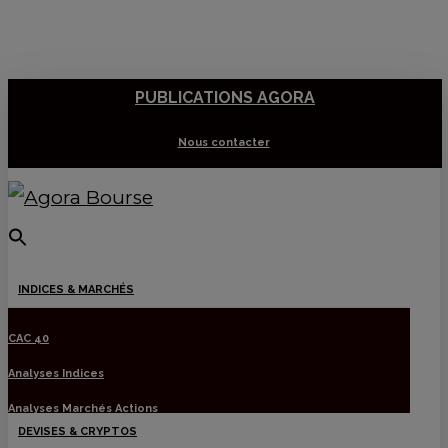
Skip
to
main
PUBLICATIONS AGORA
content
Nous contacter
Menu
INDICES & MARCHÉS
CAC 40
Analyses Indices
Analyses Marchés Actions
DEVISES & CRYPTOS