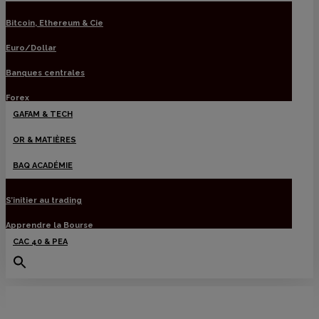
Bitcoin, Ethereum & Cie
Euro/Dollar
Banques centrales
Forex
GAFAM & TECH
OR & MATIÈRES
BAQ ACADÉMIE
S’initier au trading
Apprendre la Bourse
CAC 40 & PEA