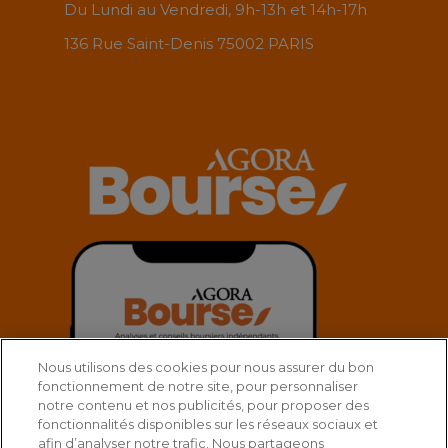
Du Lundi au Vendredi, 9h-13h et 14h-17h
136 Rue Saint-Denis 75002 PARIS
Nous utilisons des cookies pour nous assurer du bon
fonctionnement de notre site, pour personnaliser
notre contenu et nos publicités, pour proposer des
fonctionnalités disponibles sur les réseaux sociaux et
afin d’analyser notre trafic. Nous partageons