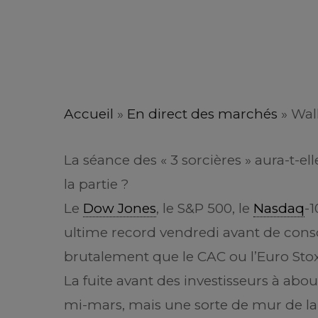
Accueil
»
En direct des marchés
»
Wall
La séance des « 3 sorcières » aura-t-e
la partie ?
Le
Dow Jones
, le S&P 500, le
Nasdaq
-1
ultime record vendredi avant de conso
brutalement que le CAC ou l’Euro Stox
La fuite avant des investisseurs à abo
mi-mars, mais une sorte de mur de la