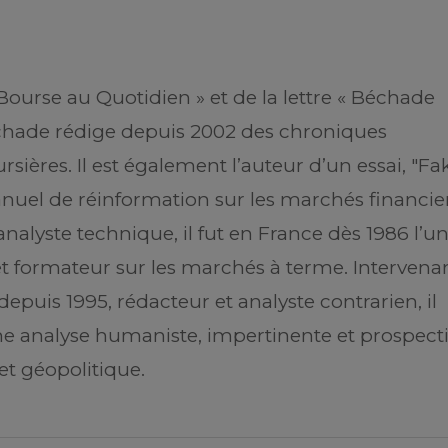
Bourse au Quotidien » et de la lettre « Béchade
échade rédige depuis 2002 des chroniques
ères. Il est également l’auteur d’un essai, "Fa
anuel de réinformation sur les marchés financier
analyste technique, il fut en France dès 1986 l’u
et formateur sur les marchés à terme. Intervena
epuis 1995, rédacteur et analyste contrarien, il
ne analyse humaniste, impertinente et prospect
et géopolitique.