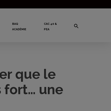
BAQ
CAC 40 &
ACADÉMIE
PEA
her que le
 fort… une