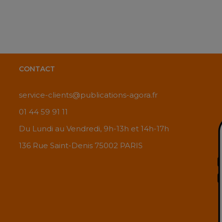
CONTACT
service-clients@publications-agora.fr
01 44 59 91 11
Du Lundi au Vendredi, 9h-13h et 14h-17h
136 Rue Saint-Denis 75002 PARIS