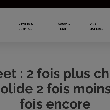
DEVISES &
GAFAM &
OR &
CRYPTOS
TECH
MATIÈRES
et : 2 fois plus c
olide 2 fois moins
fois encore