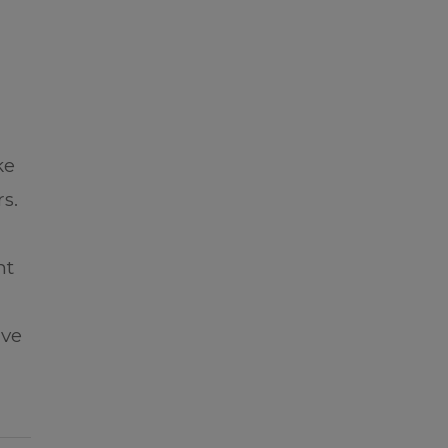
ke
s.
n
nt
ive