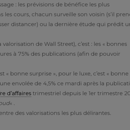
age : les prévisions de bénéfice les plus
les cours, chacun surveille son voisin (s’il pre
isser distancer) ou la dernière étude qui prédit u
valorisation de Wall Street), c’est : les « bonnes
eures à 75% des publications (afin de pouvoir
t « bonne surprise », pour le luxe, c’est « bonne
 une envolée de 4,5% ce mardi après la publicat
fre d’affaires
trimestriel depuis le 1er trimestre 2
loud
« .
centre des valorisations les plus délirantes.