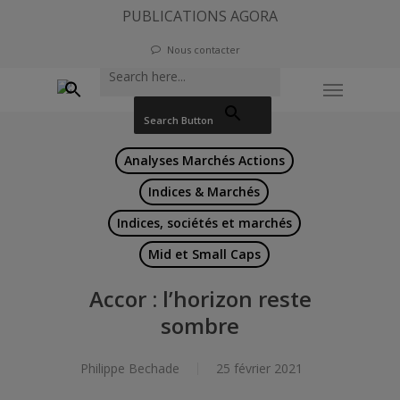
Skip
PUBLICATIONS AGORA
to
Nous contacter
Search for:
main
Menu
content
Search Button
Analyses Marchés Actions
Indices & Marchés
Indices, sociétés et marchés
Mid et Small Caps
Accor : l’horizon reste
sombre
Philippe Bechade
25 février 2021