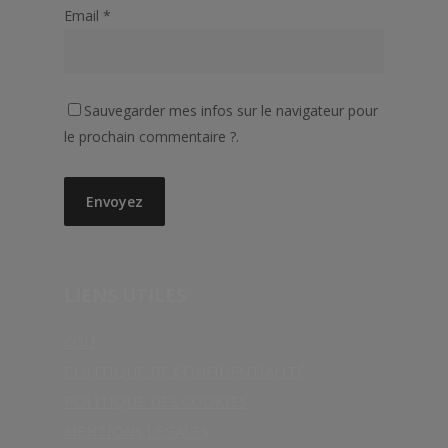
Email
*
Sauvegarder mes infos sur le navigateur pour
le prochain commentaire ?.
LIENS UTILES
CGU
POLITIQUE DE CONFIDENTIALITÉ
POLITIQUE DES COOKIES
MENTIONS LÉGALES