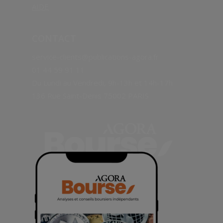
AIDE
CONTACT
service-clients@publications-agora.fr
01 44 59 91 11
Du Lundi au Vendredi, 9h-13h et 14h-17h
136 Rue Saint-Denis 75002 PARIS