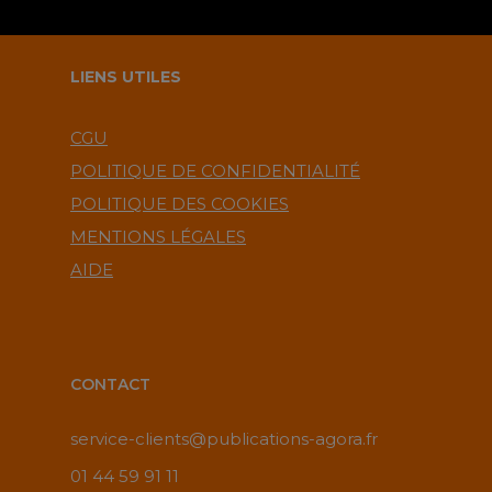
LIENS UTILES
CGU
POLITIQUE DE CONFIDENTIALITÉ
POLITIQUE DES COOKIES
MENTIONS LÉGALES
AIDE
CONTACT
service-clients@publications-agora.fr
01 44 59 91 11