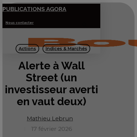
Skip
PUBLICATIONS AGORA
to
Nous contacter
main
Menu
content
Actions
Indices & Marchés
Alerte à Wall
Street (un
investisseur averti
en vaut deux)
Mathieu Lebrun
17 février 2026