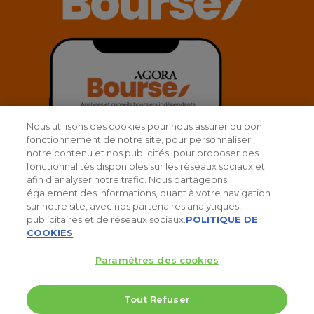
Nous utilisons des cookies pour nous assurer du bon
fonctionnement de notre site, pour personnaliser
notre contenu et nos publicités, pour proposer des
fonctionnalités disponibles sur les réseaux sociaux et
afin d’analyser notre trafic. Nous partageons
également des informations, quant à votre navigation
sur notre site, avec nos partenaires analytiques,
publicitaires et de réseaux sociaux.
POLITIQUE DE
COOKIES
Paramètres des cookies
Tout Refuser