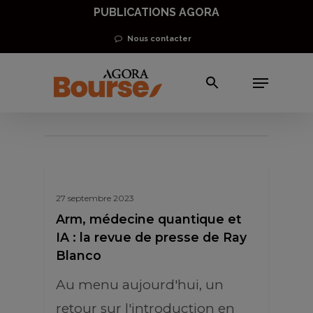
Skip
PUBLICATIONS AGORA
to
Nous contacter
main
Menu
content
Ray Blanco
27 septembre 2023
Arm, médecine quantique et
IA : la revue de presse de Ray
Blanco
Au menu aujourd'hui, un
retour sur l'introduction en