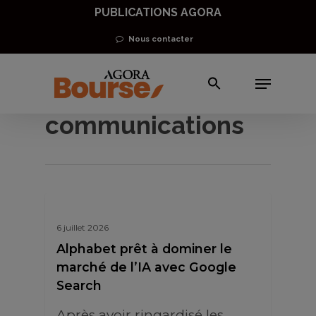
Skip
PUBLICATIONS AGORA
to
Nous contacter
main
Menu
content
Internet &
communications
6 juillet 2026
Alphabet prêt à dominer le
marché de l’IA avec Google
Search
Après avoir ringardisé les