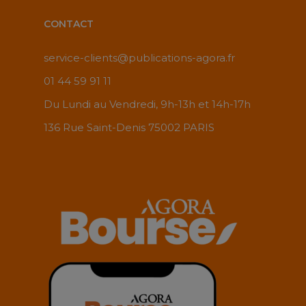
CONTACT
service-clients@publications-agora.fr
01 44 59 91 11
Du Lundi au Vendredi, 9h-13h et 14h-17h
136 Rue Saint-Denis 75002 PARIS