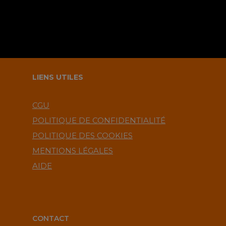
LIENS UTILES
CGU
POLITIQUE DE CONFIDENTIALITÉ
POLITIQUE DES COOKIES
MENTIONS LÉGALES
AIDE
CONTACT