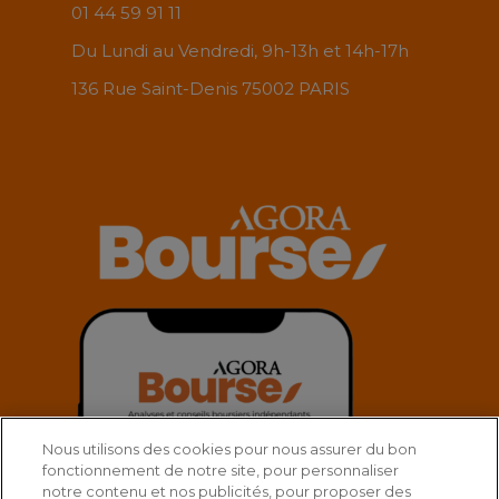
01 44 59 91 11
Du Lundi au Vendredi, 9h-13h et 14h-17h
136 Rue Saint-Denis 75002 PARIS
Nous utilisons des cookies pour nous assurer du bon
fonctionnement de notre site, pour personnaliser
notre contenu et nos publicités, pour proposer des