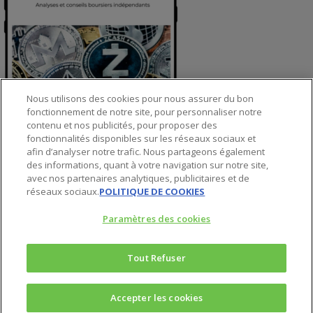
Nous utilisons des cookies pour nous assurer du bon
fonctionnement de notre site, pour personnaliser notre
contenu et nos publicités, pour proposer des
fonctionnalités disponibles sur les réseaux sociaux et
afin d’analyser notre trafic. Nous partageons également
© 2025 Agora Bourse
des informations, quant à votre navigation sur notre site,
twitter
avec nos partenaires analytiques, publicitaires et de
réseaux sociaux.
POLITIQUE DE COOKIES
facebook
linkedin
Paramètres des cookies
youtube
spotify
Tout Refuser
Accepter les cookies