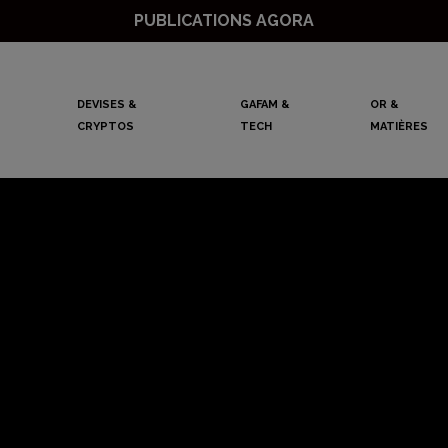
PUBLICATIONS AGORA
DEVISES &
GAFAM &
OR &
CRYPTOS
TECH
MATIÈRES
un bull trap dans 
de l’art ?
Mathieu Lebrun
19 septembre 2023