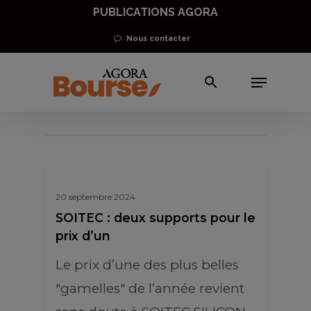
Skip
PUBLICATIONS AGORA
to
Nous contacter
main
Menu
content
analyse technique
20 septembre 2024
SOITEC : deux supports pour le
prix d’un
Le prix d’une des plus belles
"gamelles" de l’année revient