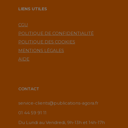
LIENS UTILES
CGU
POLITIQUE DE CONFIDENTIALITÉ
POLITIQUE DES COOKIES
MENTIONS LÉGALES
AIDE
CONTACT
service-clients@publications-agora.fr
01 44 59 91 11
Du Lundi au Vendredi, 9h-13h et 14h-17h