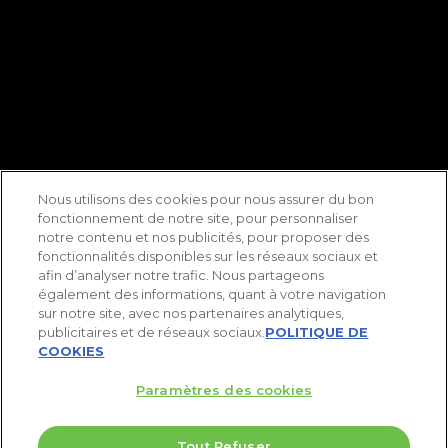
Nous utilisons des cookies pour nous assurer du bon
fonctionnement de notre site, pour personnaliser
notre contenu et nos publicités, pour proposer des
fonctionnalités disponibles sur les réseaux sociaux et
afin d’analyser notre trafic. Nous partageons
également des informations, quant à votre navigation
sur notre site, avec nos partenaires analytiques,
publicitaires et de réseaux sociaux.
POLITIQUE DE
COOKIES
Paramètres des cookies
Tout Refuser