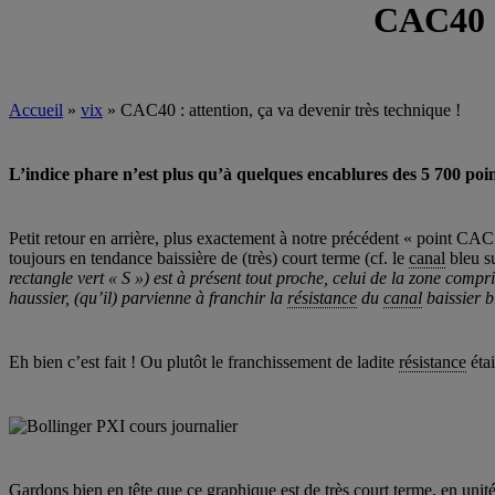
CAC40 : 
Accueil
»
vix
»
CAC40 : attention, ça va devenir très technique !
L’indice phare n’est plus qu’à quelques encablures des 5 700 point
Petit retour en arrière, plus exactement à notre précédent « point CAC 
toujours en tendance baissière de (très) court terme (cf. le
canal
bleu su
rectangle vert « S ») est à présent tout proche, celui de la zone compri
haussier, (qu’il) parvienne à franchir la
résistance
du
canal
baissier b
Eh bien c’est fait ! Ou plutôt le franchissement de ladite
résistance
étai
Gardons bien en tête que ce graphique est de très court terme, en unité 