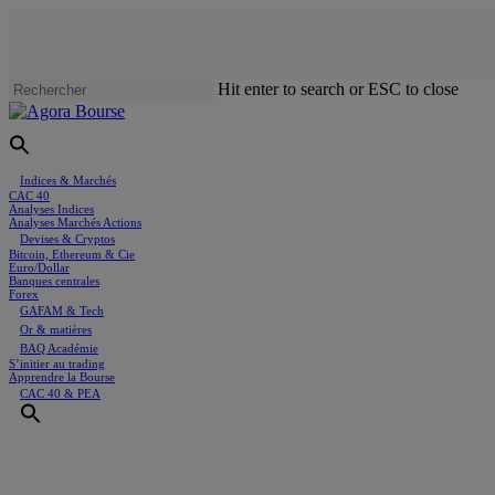
Skip
to
main
content
Hit enter to search or ESC to close
Close
Search
Menu
Indices & Marchés
CAC 40
Analyses Indices
Analyses Marchés Actions
Devises & Cryptos
Bitcoin, Ethereum & Cie
Euro/Dollar
Banques centrales
Forex
GAFAM & Tech
Or & matières
BAQ Académie
S’initier au trading
Apprendre la Bourse
CAC 40 & PEA