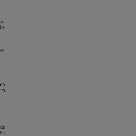
pas
lle-
les
ion
ing
,
de
lle,