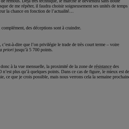
al de remous. Déjà très technique, le marché le deviendra sans doute
isque de me répéter, il faudra choisir soigneusement ses unités de temps
heur la chance en fonction de l’actualité…
n complément, des déceptions sont à craindre.
 c’est-à-dire que l’on privilégie le trade de très court terme – voire
a priori
jusqu’à 5 700 points.
z donc à la vue mensuelle, la proximité de la zone de
résistance
des
 n’est plus qu’à quelques points. Dans ce cas de figure, le mieux est d
chie, ce que je crois possible, mais nous verrons cela la semaine prochain