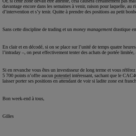
Or, si cette zone devait être atteinte, cela causera certainement pas m
davantage encore dans les semaines à venir, raison pour laquelle, au r
d’intervention et s’y tenir. Quitte à prendre des positions au petit bon
Sans cette discipline de trading et un
money management
drastique e
En clair et en décodé, si on se place sur l’unité de temps quatre heures,
l’intraday –, on peut effectivement tenter des achats de portée limitée,
Si en revanche vous êtes un investisseur de long terme et vous référe
5 700 points n’offre aucun
potentiel
intéressant, sachant que le CAC40
laisser porter ses positions en attendant de voir si ladite zone est fran
Bon week-end à tous,
Gilles