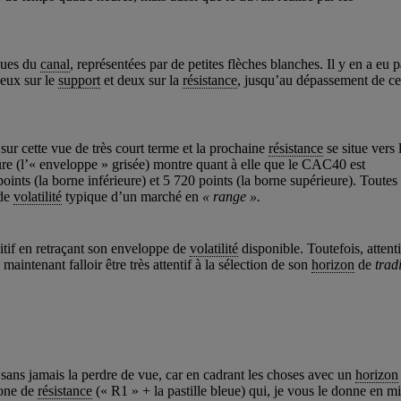
ques du
canal
, représentées par de petites flèches blanches. Il y en a eu 
deux sur le
support
et deux sur la
résistance
, jusqu’au dépassement de ce
sur cette vue de très court terme et la prochaine
résistance
se situe vers 
re (l’« enveloppe » grisée) montre quant à elle que le CAC40 est
ints (la borne inférieure) et 5 720 points (la borne supérieure). Toutes
 de
volatilité
typique d’un marché en
« range ».
itif en retraçant son enveloppe de
volatilité
disponible. Toutefois, attent
maintenant falloir être très attentif à la sélection de son
horizon
de
trad
 sans jamais la perdre de vue, car en cadrant les choses avec un
horizon
zone de
résistance
(« R1 » + la pastille bleue) qui, je vous le donne en mi