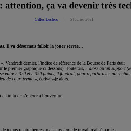
attention, ça va devenir très te
Gilles Leclerc
5 février 2021
s. Il va désormais falloir la jouer serrée…
». Vendredi dernier, l’indice de référence de la Bourse de Paris était
r le premier graphique ci-dessous). Toutefois, «
a
lors qu’un
support
(l
se entre 5 320 et 5 350 points, il faudrait, pour repartir avec un sentim
leu de court terme »
, écrivais-je alors.
t en train de s’opérer à l’ouverture.
de temps quatre heures, mais aussi que le travail réalisé par les