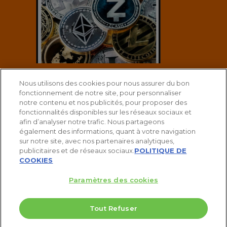
Nous utilisons des cookies pour nous assurer du bon
© 2025 Agora Bourse
fonctionnement de notre site, pour personnaliser
notre contenu et nos publicités, pour proposer des
fonctionnalités disponibles sur les réseaux sociaux et
twitter
facebook
linkedin
youtube
spotify
afin d’analyser notre trafic. Nous partageons
également des informations, quant à votre navigation
sur notre site, avec nos partenaires analytiques,
publicitaires et de réseaux sociaux.
POLITIQUE DE
COOKIES
Paramètres des cookies
Tout Refuser
5 Valeurs pour doubler votre PEA