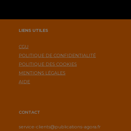
LIENS UTILES
CGU
POLITIQUE DE CONFIDENTIALITÉ
POLITIQUE DES COOKIES
MENTIONS LÉGALES
AIDE
CONTACT
service-clients@publications-agora.fr