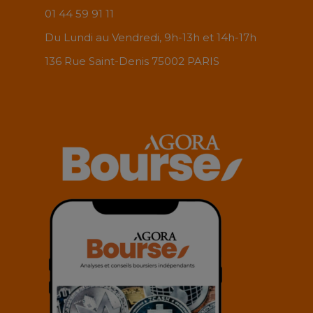
01 44 59 91 11
Du Lundi au Vendredi, 9h-13h et 14h-17h
136 Rue Saint-Denis 75002 PARIS