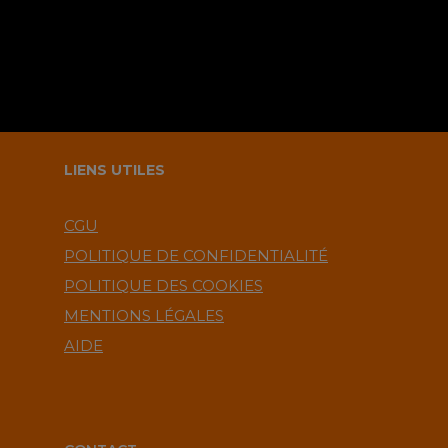
LIENS UTILES
CGU
POLITIQUE DE CONFIDENTIALITÉ
POLITIQUE DES COOKIES
MENTIONS LÉGALES
AIDE