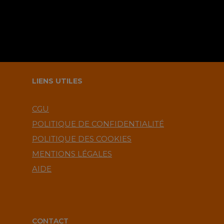
LIENS UTILES
CGU
POLITIQUE DE CONFIDENTIALITÉ
POLITIQUE DES COOKIES
MENTIONS LÉGALES
AIDE
CONTACT