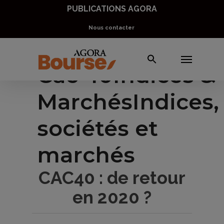
5 Valeurs pour doubler votre PEA
Skip
PUBLICATIONS AGORA
to
Nous contacter
Télécharger
main
Menu
content
Cac 40
Indices &
Marchés
Indices,
sociétés et
marchés
CAC40 : de retour
en 2020 ?