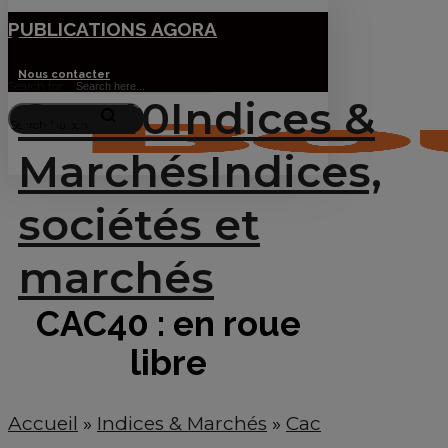
Skip
PUBLICATIONS AGORA
to
Nous contacter
Search for:
main
Menu
Cac 40
Indices &
content
Search Button
Marchés
Indices,
sociétés et
marchés
CAC40 : en roue
libre
Accueil
»
Indices & Marchés
»
Cac