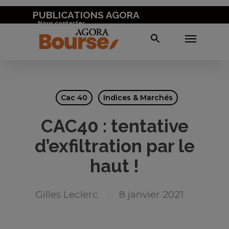
5 Valeurs pour doubler votre PEA
Skip
PUBLICATIONS AGORA
to
Nous contacter
Menu
Télécharger
main
content
Cac 40
Indices & Marchés
CAC40 : tentative
d’exfiltration par le
haut !
Gilles Leclerc
8 janvier 2021