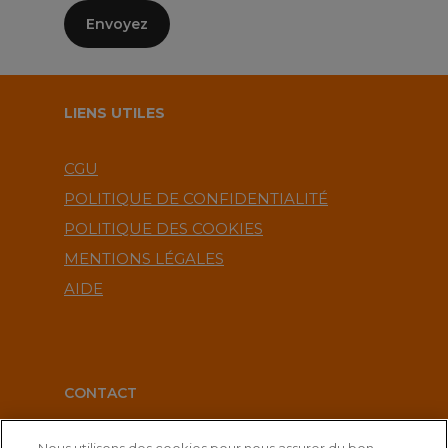
LIENS UTILES
CGU
POLITIQUE DE CONFIDENTIALITÉ
POLITIQUE DES COOKIES
MENTIONS LÉGALES
AIDE
CONTACT
service-clients@publications-agora.fr