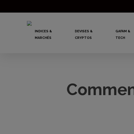
Skip
to
main
INDICES &
DEVISES &
GAFAM &
content
MARCHÉS
CRYPTOS
TECH
Comment