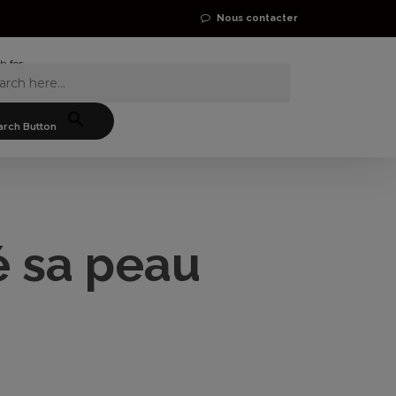
Nous contacter
h for:
arch Button
 sa peau