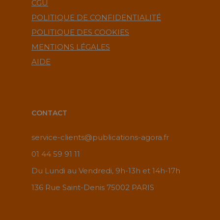
CGU
POLITIQUE DE CONFIDENTIALITÉ
POLITIQUE DES COOKIES
MENTIONS LÉGALES
AIDE
CONTACT
service-clients@publications-agora.fr
01 44 59 91 11
Du Lundi au Vendredi, 9h-13h et 14h-17h
136 Rue Saint-Denis 75002 PARIS