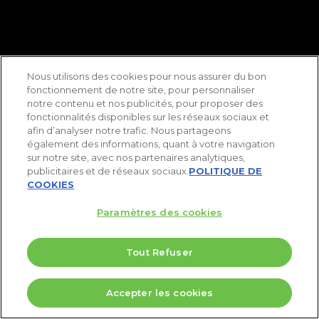
Nom
*
Nous utilisons des cookies pour nous assurer du bon
fonctionnement de notre site, pour personnaliser
notre contenu et nos publicités, pour proposer des
fonctionnalités disponibles sur les réseaux sociaux et
afin d’analyser notre trafic. Nous partageons
également des informations, quant à votre navigation
Email
*
sur notre site, avec nos partenaires analytiques,
publicitaires et de réseaux sociaux.
POLITIQUE DE
COOKIES
Paramètres des cookies
Sauvegarder mes infos sur le
navigateur pour le prochain
Tout Refuser
5 Valeurs pour doubler votre PEA
commentaire ?.
Accepter les cookies
Télécharger