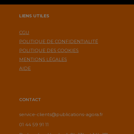
LIENS UTILES
CGU
POLITIQUE DE CONFIDENTIALITÉ
POLITIQUE DES COOKIES
MENTIONS LÉGALES
AIDE
CONTACT
service-clients@publications-agora.fr
01 44 59 91 11