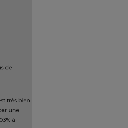
us de
st très bien
 par une
103% à