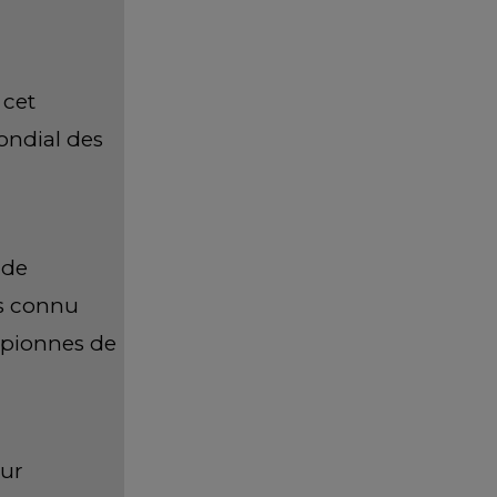
 cet
mondial des
 de
is connu
mpionnes de
sur