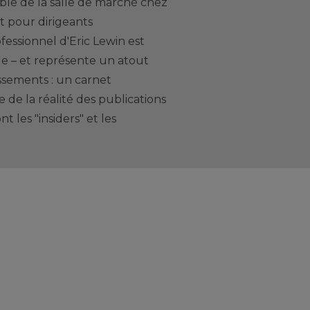
le de la salle de marché chez
 pour dirigeants
ofessionnel d'Eric Lewin est
 – et représente un atout
ssements : un carnet
e de la réalité des publications
t les "insiders" et les