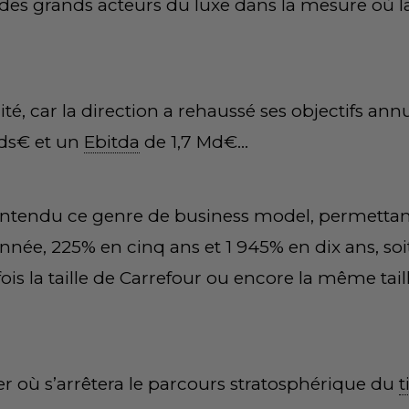
ne des grands acteurs du luxe dans la mesure où 
té, car la direction a rehaussé ses objectifs annu
ds€ et un
Ebitda
de 1,7 Md€…
entendu ce genre de business model, permettant
nnée, 225% en cinq ans et 1 945% en dix ans, soi
fois la taille de Carrefour ou encore la même tai
 où s’arrêtera le parcours stratosphérique du
t