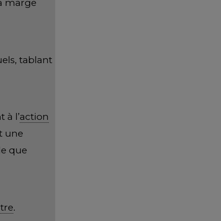
la marge
els, tablant
 à l’
action
t une
lle que
itre
.