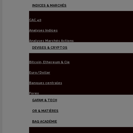
Menu
INDICES & MARCHÉS
CAC 40
Analyses Indices
Analyses Marchés Actions
DEVISES & CRYPTOS
Bitcoin, Ethereum & Cie
Euro/Dollar
Banques centrales
Forex
GAFAM & TECH
OR & MATIÈRES
BAQ ACADÉMIE