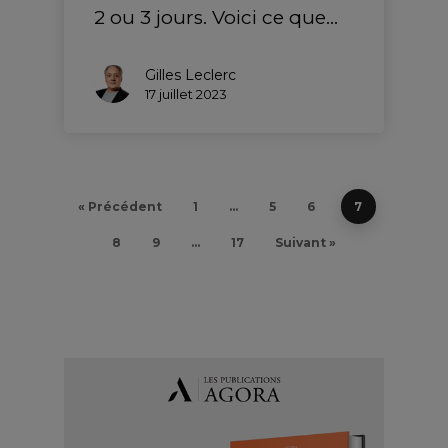
2 ou 3 jours. Voici ce que…
Gilles Leclerc
17 juillet 2023
« Précédent
1
…
5
6
7
8
9
…
17
Suivant »