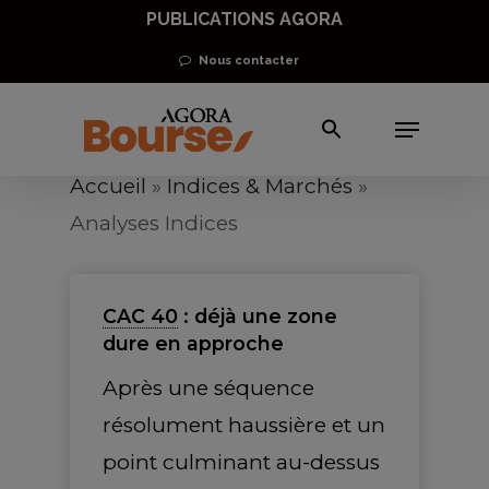
Skip
PUBLICATIONS AGORA
to
Nous contacter
main
Menu
content
Accueil
»
Indices & Marchés
»
Analyses Indices
CAC 40
: déjà une zone
dure en approche
Après une séquence
résolument haussière et un
point culminant au-dessus