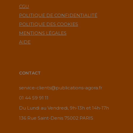
CGU
POLITIQUE DE CONFIDENTIALITÉ
POLITIQUE DES COOKIES
MENTIONS LÉGALES
AIDE
CONTACT
service-clients@publications-agora.fr
01 44 59 91 11
Du Lundi au Vendredi, 9h-13h et 14h-17h
136 Rue Saint-Denis 75002 PARIS