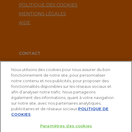
POLITIQUE DES COOKIES
MENTIONS LÉGALES
AIDE
CONTACT
service-clients@publications-agora.fr
Nous utilisons des cookies pour nous assurer du bon
fonctionnement de notre site, pour personnaliser
01 44 59 91 11
notre contenu et nos publicités, pour proposer des
fonctionnalités disponibles sur les réseaux sociaux et
Du Lundi au Vendredi, 9h-13h et 14h-17h
afin d’analyser notre trafic. Nous partageons
également des informations, quant à votre navigation
136 Rue Saint-Denis 75002 PARIS
sur notre site, avec nos partenaires analytiques,
publicitaires et de réseaux sociaux.
POLITIQUE DE
COOKIES
Paramètres des cookies