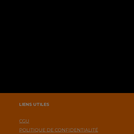
Sauvegarder mes infos sur le
navigateur pour le prochain
commentaire ?.
LIENS UTILES
CGU
POLITIQUE DE CONFIDENTIALITÉ