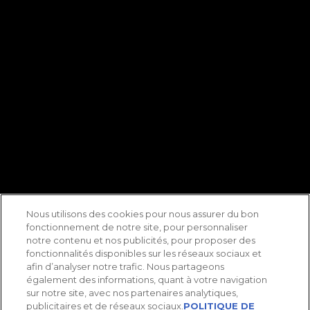
Nous utilisons des cookies pour nous assurer du bon
fonctionnement de notre site, pour personnaliser
notre contenu et nos publicités, pour proposer des
fonctionnalités disponibles sur les réseaux sociaux et
afin d’analyser notre trafic. Nous partageons
également des informations, quant à votre navigation
sur notre site, avec nos partenaires analytiques,
publicitaires et de réseaux sociaux.
POLITIQUE DE