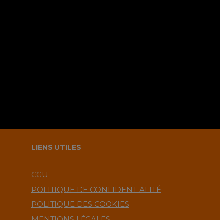
Sauvegarder mes infos sur le
navigateur pour le prochain
commentaire ?.
LIENS UTILES
CGU
POLITIQUE DE CONFIDENTIALITÉ
POLITIQUE DES COOKIES
MENTIONS LÉGALES