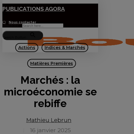
Skip
PUBLICATIONS AGORA
Close
to
Menu
Nous contacter
Search for:
main
Menu
content
Search Button
Actions
Indices & Marchés
Matières Premières
Marchés : la
microéconomie se
rebiffe
Mathieu Lebrun
16 janvier 2025