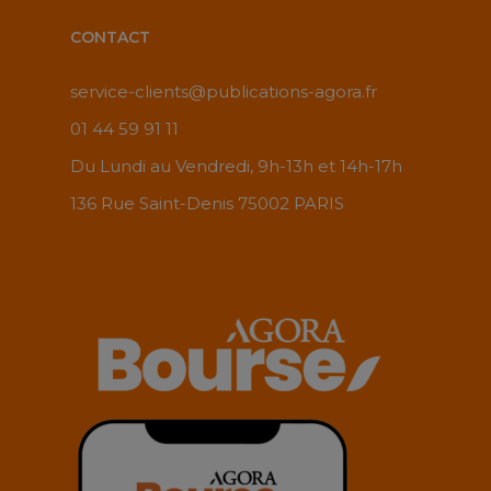
CONTACT
service-clients@publications-agora.fr
01 44 59 91 11
Du Lundi au Vendredi, 9h-13h et 14h-17h
136 Rue Saint-Denis 75002 PARIS