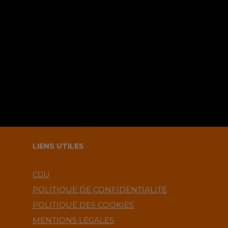
Sauvegarder mes infos sur le
navigateur pour le prochain
commentaire ?.
LIENS UTILES
CGU
POLITIQUE DE CONFIDENTIALITÉ
POLITIQUE DES COOKIES
MENTIONS LÉGALES