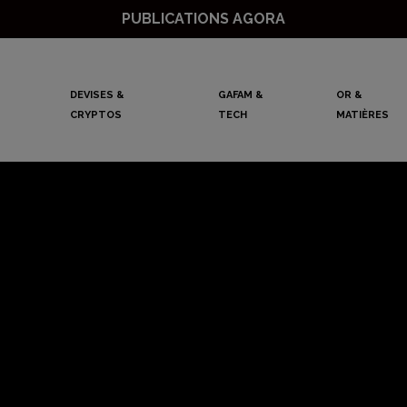
PUBLICATIONS AGORA
DEVISES &
GAFAM &
OR &
CRYPTOS
TECH
MATIÈRES
S&P 500 sous pres
Mathieu Lebrun
22 mai 2025