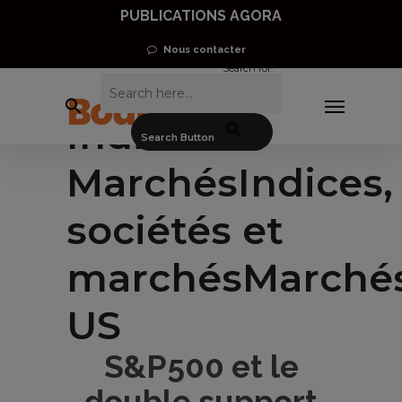
Skip
PUBLICATIONS AGORA
to
Nous contacter
Search for:
main
Menu
content
Indices &
Search Button
Marchés
Indices,
sociétés et
marchés
Marché
US
S&P500 et le
double support