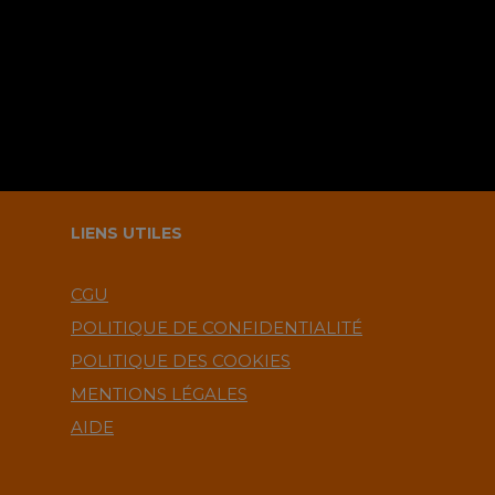
LIENS UTILES
CGU
POLITIQUE DE CONFIDENTIALITÉ
POLITIQUE DES COOKIES
MENTIONS LÉGALES
AIDE