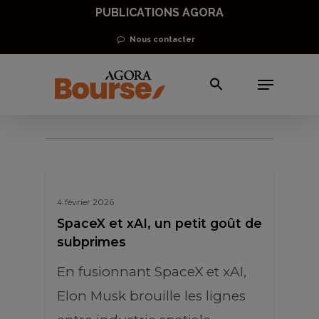
Skip
PUBLICATIONS AGORA
to
Nous contacter
main
Menu
content
Elon Musk
4 février 2026
SpaceX et xAI, un petit goût de
subprimes
En fusionnant SpaceX et xAI,
Elon Musk brouille les lignes