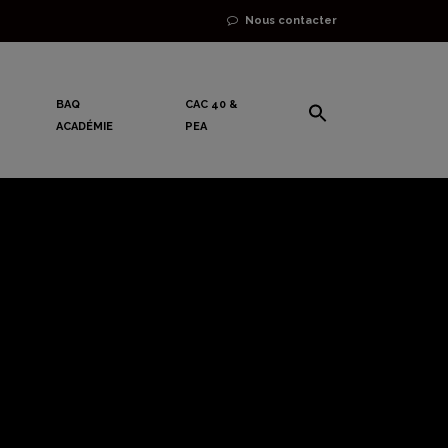
Nous contacter
BAQ
CAC 40 &
ACADÉMIE
PEA
ump qui
nçaises