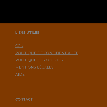
LIENS UTILES
CGU
POLITIQUE DE CONFIDENTIALITÉ
POLITIQUE DES COOKIES
MENTIONS LÉGALES
AIDE
CONTACT