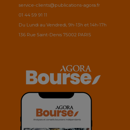
service-clients@publications-agora.fr
01 44 59 91 11
Du Lundi au Vendredi, 9h-13h et 14h-17h
136 Rue Saint-Denis 75002 PARIS